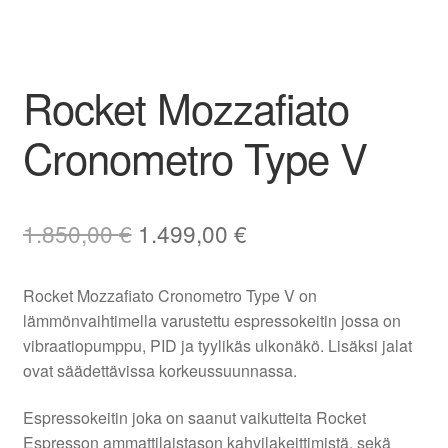
Rocket Mozzafiato
Cronometro Type V
Alkuperäinen
Nykyinen
1.850,00
€
1.499,00
€
hinta
hinta
Rocket Mozzafiato Cronometro Type V on
oli:
on:
lämmönvaihtimella varustettu espressokeitin jossa on
1.850,00 €.
1.499,00 €.
vibraatiopumppu, PID ja tyylikäs ulkonäkö. Lisäksi jalat
ovat säädettävissa korkeussuunnassa.
Espressokeitin joka on saanut vaikutteita Rocket
Espresson ammattilaistason kahvilakeittimistä, sekä