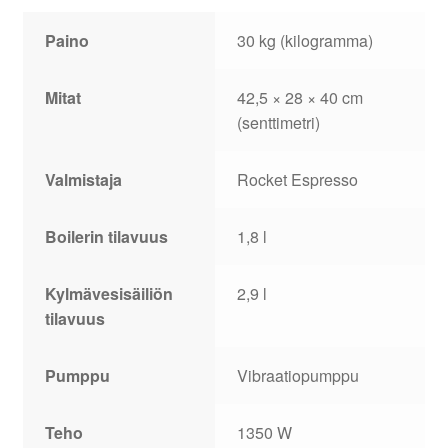
Paino
30 kg (kilogramma)
Mitat
42,5 × 28 × 40 cm
(senttimetri)
Valmistaja
Rocket Espresso
Boilerin tilavuus
1,8 l
Kylmävesisäiliön
2,9 l
tilavuus
Pumppu
Vibraatiopumppu
Teho
1350 W