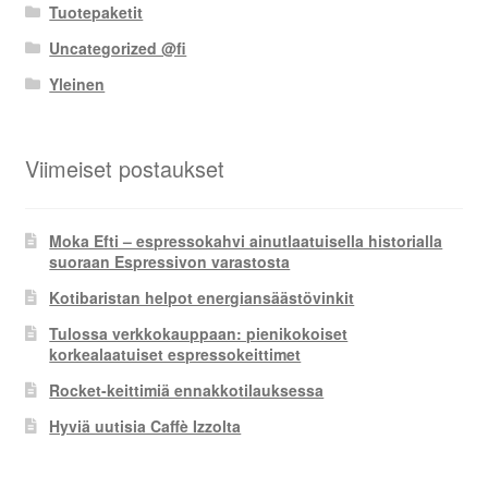
Tuotepaketit
Uncategorized @fi
Yleinen
Viimeiset postaukset
Moka Efti – espressokahvi ainutlaatuisella historialla
suoraan Espressivon varastosta
Kotibaristan helpot energiansäästövinkit
Tulossa verkkokauppaan: pienikokoiset
korkealaatuiset espressokeittimet
Rocket-keittimiä ennakkotilauksessa
Hyviä uutisia Caffè Izzolta