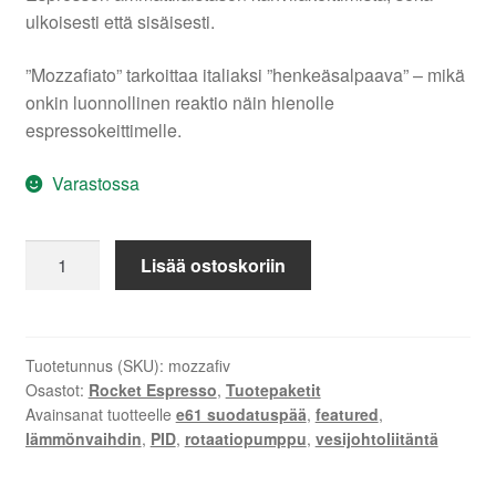
ulkoisesti että sisäisesti.
”Mozzafiato” tarkoittaa italiaksi ”henkeäsalpaava” – mikä
onkin luonnollinen reaktio näin hienolle
espressokeittimelle.
Varastossa
Rocket
Lisää ostoskoriin
Mozzafiato
Cronometro
Type
V
Tuotetunnus (SKU):
mozzafiv
Osastot:
Rocket Espresso
,
Tuotepaketit
määrä
Avainsanat tuotteelle
e61 suodatuspää
,
featured
,
lämmönvaihdin
,
PID
,
rotaatiopumppu
,
vesijohtoliitäntä