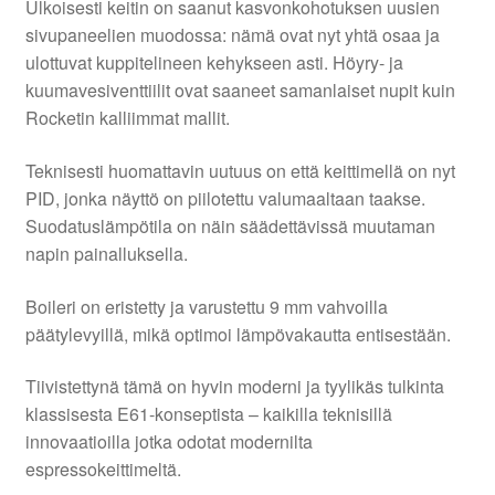
Ulkoisesti keitin on saanut kasvonkohotuksen uusien
sivupaneelien muodossa: nämä ovat nyt yhtä osaa ja
ulottuvat kuppitelineen kehykseen asti. Höyry- ja
kuumavesiventtiilit ovat saaneet samanlaiset nupit kuin
Rocketin kalliimmat mallit.
Teknisesti huomattavin uutuus on että keittimellä on nyt
PID, jonka näyttö on piilotettu valumaaltaan taakse.
Suodatuslämpötila on näin säädettävissä muutaman
napin painalluksella.
Boileri on eristetty ja varustettu 9 mm vahvoilla
päätylevyillä, mikä optimoi lämpövakautta entisestään.
Tiivistettynä tämä on hyvin moderni ja tyylikäs tulkinta
klassisesta E61-konseptista – kaikilla teknisillä
innovaatioilla jotka odotat modernilta
espressokeittimeltä.