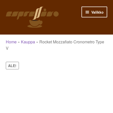
Siirry
Siirry
Valikko
navigointiin
sisältöön
Etusivu
Home
»
Kauppa
»
Rocket Mozzafiato Cronometro Type
Asiakastili
V
Ostoskori
ALE!
Siirry kassalle
Kauppa
Blogi