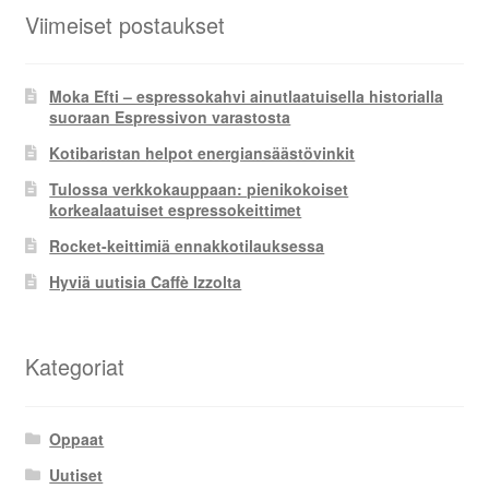
Viimeiset postaukset
Moka Efti – espressokahvi ainutlaatuisella historialla
suoraan Espressivon varastosta
Kotibaristan helpot energiansäästövinkit
Tulossa verkkokauppaan: pienikokoiset
korkealaatuiset espressokeittimet
Rocket-keittimiä ennakkotilauksessa
Hyviä uutisia Caffè Izzolta
Kategoriat
Oppaat
Uutiset