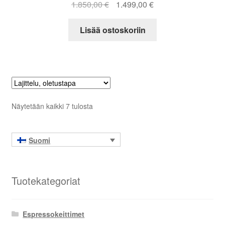
Alkuperäinen
Nykyinen
1.850,00
€
1.499,00
€
hinta
hinta
oli:
on:
Lisää ostoskoriin
1.850,00 €.
1.499,00 €.
Näytetään kaikki 7 tulosta
Suomi
Tuotekategoriat
Espressokeittimet