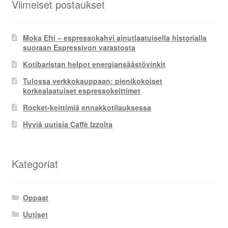
Viimeiset postaukset
Moka Efti – espressokahvi ainutlaatuisella historialla
suoraan Espressivon varastosta
Kotibaristan helpot energiansäästövinkit
Tulossa verkkokauppaan: pienikokoiset
korkealaatuiset espressokeittimet
Rocket-keittimiä ennakkotilauksessa
Hyviä uutisia Caffè Izzolta
Kategoriat
Oppaat
Uutiset