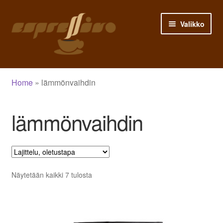
Siirry
Siirry
Valikko
navigointiin
sisältöön
Etusivu
Home
»
lämmönvaihdin
Asiakastili
lämmönvaihdin
Ostoskori
Siirry kassalle
Kauppa
Näytetään kaikki 7 tulosta
Blogi