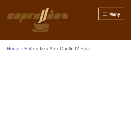
Hoppa
Hoppa
Meny
till
till
navigering
innehåll
Hem
Home
»
Butik
»
Izzo Alex Duetto IV Plus
Mitt konto
Varukorg
Kassa
Butik
Blogg