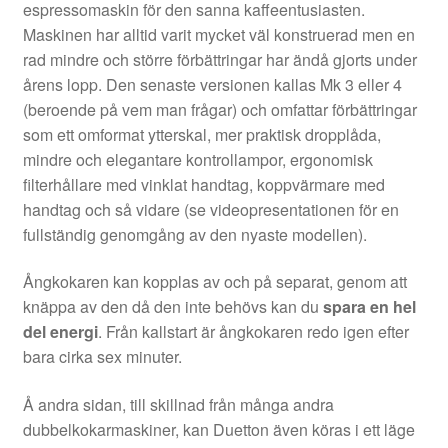
espressomaskin för den sanna kaffeentusiasten.
Maskinen har alltid varit mycket väl konstruerad men en
rad mindre och större förbättringar har ändå gjorts under
årens lopp. Den senaste versionen kallas Mk 3 eller 4
(beroende på vem man frågar) och omfattar förbättringar
som ett omformat ytterskal, mer praktisk dropplåda,
mindre och elegantare kontrollampor, ergonomisk
filterhållare med vinklat handtag, koppvärmare med
handtag och så vidare (se videopresentationen för en
fullständig genomgång av den nyaste modellen).
Ångkokaren kan kopplas av och på separat, genom att
knäppa av den då den inte behövs kan du
spara en hel
del energi
. Från kallstart är ångkokaren redo igen efter
bara cirka sex minuter.
Å andra sidan, till skillnad från många andra
dubbelkokarmaskiner, kan Duetton även köras i ett läge