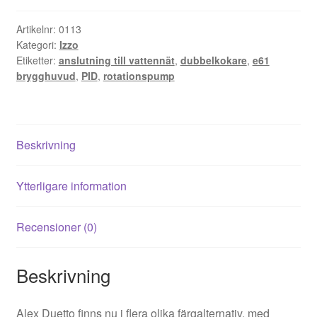
IV
Plus
Artikelnr:
0113
Kategori:
Izzo
mängd
Etiketter:
anslutning till vattennät
,
dubbelkokare
,
e61
brygghuvud
,
PID
,
rotationspump
Beskrivning
Ytterligare information
Recensioner (0)
Beskrivning
Alex Duetto finns nu i flera olika färgalternativ, med