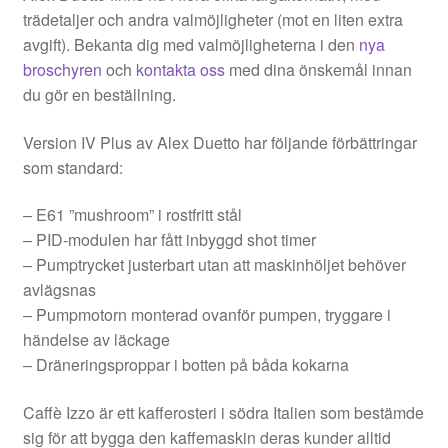
trädetaljer och andra valmöjligheter (mot en liten extra
avgift). Bekanta dig med valmöjligheterna i den
nya
broschyren
och
kontakta oss
med dina önskemål innan
du gör en beställning.
Version IV Plus av Alex Duetto har följande förbättringar
som standard:
– E61 ”mushroom” i rostfritt stål
– PID-modulen har fått inbyggd shot timer
– Pumptrycket justerbart utan att maskinhöljet behöver
avlägsnas
– Pumpmotorn monterad ovanför pumpen, tryggare i
händelse av läckage
– Dräneringsproppar i botten på båda kokarna
Caffè Izzo är ett kafferosteri i södra Italien som bestämde
sig för att bygga den kaffemaskin deras kunder alltid