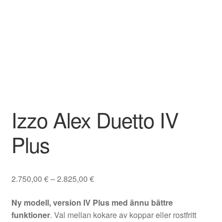
Izzo Alex Duetto IV
Plus
Prisintervall:
2.750,00
€
–
2.825,00
€
2.750,00 €
Ny modell, version IV Plus med ännu bättre
till
funktioner
. Val mellan kokare av koppar eller rostfritt
2.825,00 €