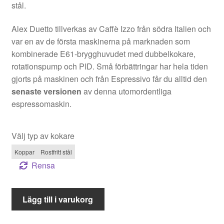
stål.
Alex Duetto tillverkas av Caffè Izzo från södra Italien och
var en av de första maskinerna på marknaden som
kombinerade E61-brygghuvudet med dubbelkokare,
rotationspump och PID. Små förbättringar har hela tiden
gjorts på maskinen och från Espressivo får du alltid den
senaste versionen
av denna utomordentliga
espressomaskin.
Välj typ av kokare
Koppar
Rostfritt stål
Rensa
Izzo
Lägg till i varukorg
Alex
Duetto