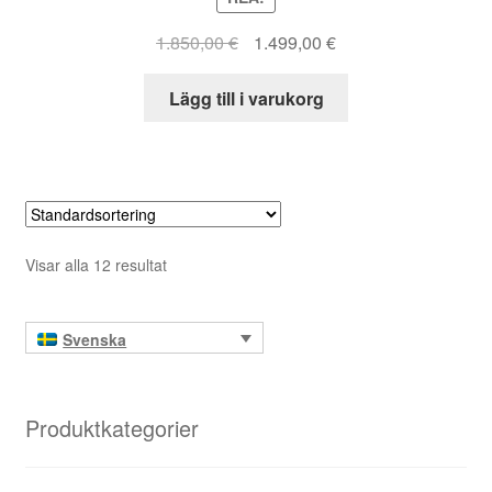
Det
Det
1.850,00
€
1.499,00
€
ursprungliga
nuvarande
priset
priset
Lägg till i varukorg
var:
är:
1.850,00 €.
1.499,00 €.
Visar alla 12 resultat
Svenska
Produktkategorier