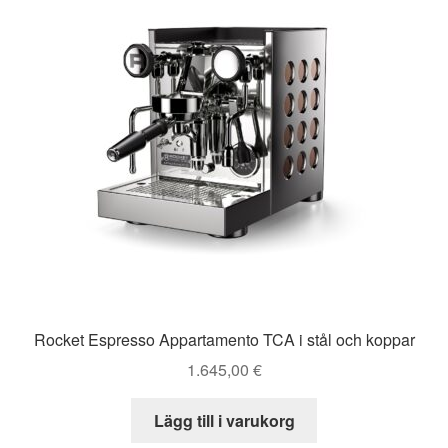
De
olika
alternativen
kan
väljas
på
produktsidan
Rocket Espresso Appartamento TCA i stål och koppar
1.645,00
€
Lägg till i varukorg