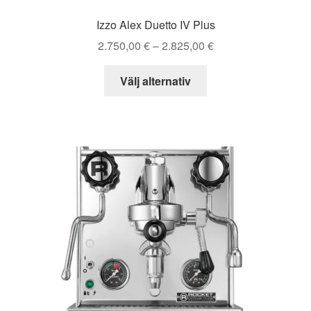
Izzo Alex Duetto IV Plus
Prisintervall:
2.750,00
€
–
2.825,00
€
2.750,00 €
Den
till
Välj alternativ
här
2.825,00 €
produkten
har
flera
varianter.
De
olika
alternativen
kan
väljas
på
produktsidan