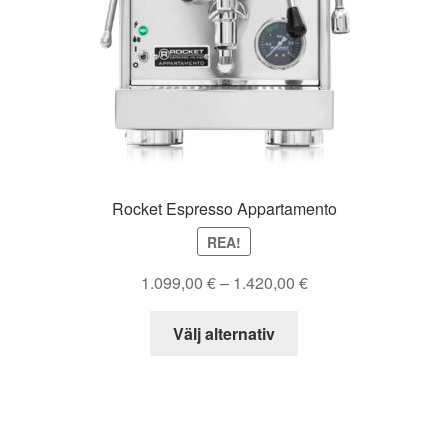
Rocket Espresso Appartamento
REA!
Prisintervall:
1.099,00
€
–
1.420,00
€
1.099,00 €
Den
till
Välj alternativ
här
1.420,00 €
produkten
har
flera
varianter.