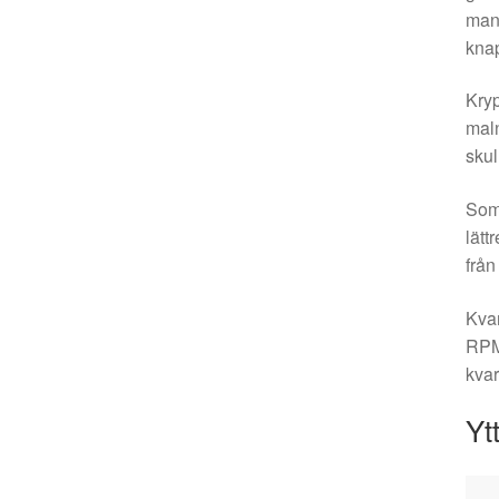
manu
knap
Kryp
maln
skul
Som 
lätt
från
Kvar
RPM.
kvar
Yt