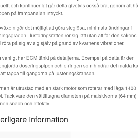
ellt och kontinuerligt går detta givetvis också bra, genom att hå
pen på frampanelen intryckt.
växeln gör det möjligt att göra steglösa, minimala ändringar i
ingsgraden. Justeringsratten rör sig lätt utan att för den sakens
l röra på sig av sig själv på grund av kvarnens vibrationer.
vanligt har ECM tänkt på detaljerna. Exempel på detta är den
rengjorda doseringspipen och o-ringen som hindrar det malda ka
 att täppa till gängorna på justeringskransen.
nen är utrustad med en stark motor som roterar med låga 1400
 Tack vare den vältilltagna diametern på malskivorna (64 mm) 
nen snabb och effektiv.
terligare information