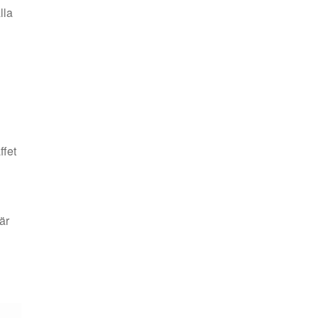
lla
ffet
är