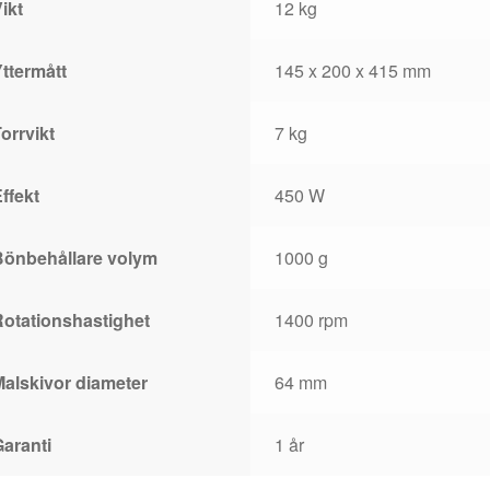
ikt
12 kg
ttermått
145 x 200 x 415 mm
orrvikt
7 kg
ffekt
450 W
Bönbehållare volym
1000 g
Rotationshastighet
1400 rpm
Malskivor diameter
64 mm
Garanti
1 år