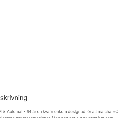
skrivning
 S-Automatik 64 är en kvarn enkom designad för att matcha E
lassiga espressomaskiner. Men den gör sig givetvis bra som