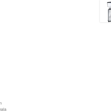
n
mala