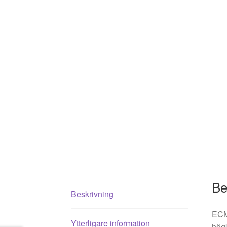
Be
Beskrivning
ECM
Ytterligare information
högk