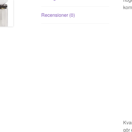
komp
Recensioner (0)
Kvar
gör 