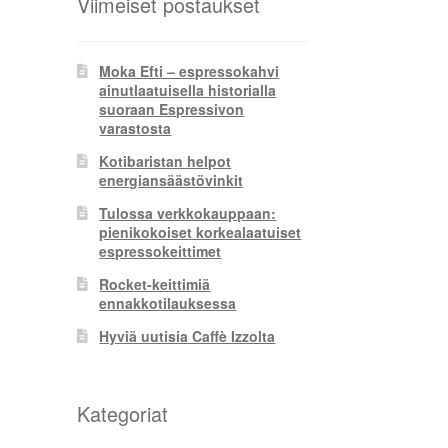
Viimeiset postaukset
Moka Efti – espressokahvi
ainutlaatuisella historialla
suoraan Espressivon
varastosta
Kotibaristan helpot
energiansäästövinkit
Tulossa verkkokauppaan:
pienikokoiset korkealaatuiset
espressokeittimet
Rocket-keittimiä
ennakkotilauksessa
Hyviä uutisia Caffè Izzolta
Kategoriat