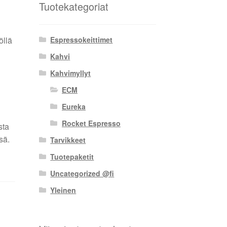
Tuotekategoriat
öllä
Espressokeittimet
Kahvi
Kahvimyllyt
ECM
Eureka
Rocket Espresso
sta
sä.
Tarvikkeet
Tuotepaketit
Uncategorized @fi
Yleinen