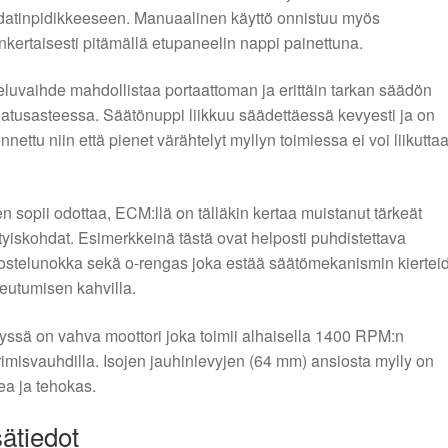
atinpidikkeeseen. Manuaalinen käyttö onnistuu myös
nkertaisesti pitämällä etupaneelin nappi painettuna.
luvaihde mahdollistaa portaattoman ja erittäin tarkan säädön
atusasteessa. Säätönuppi liikkuu säädettäessä kevyesti ja on
nnettu niin että pienet värähtelyt myllyn toimiessa ei voi liikutta
n sopii odottaa, ECM:llä on tälläkin kertaa muistanut tärkeät
tyiskohdat. Esimerkkeinä tästä ovat helposti puhdistettava
stelunokka sekä o-rengas joka estää säätömekanismin kiertei
eutumisen kahvilla.
yssä on vahva moottori joka toimii alhaisella 1400 RPM:n
imisvauhdilla. Isojen jauhinlevyjen (64 mm) ansiosta mylly on
a ja tehokas.
sätiedot