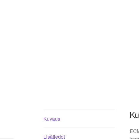
Ku
Kuvaus
ECM 
Lisätiedot
komp