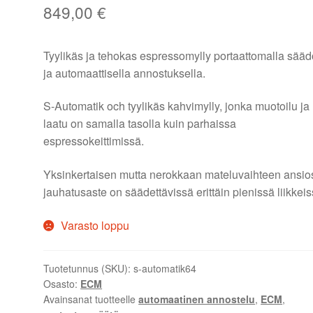
849,00
€
Tyylikäs ja tehokas espressomylly portaattomalla sääd
ja automaattisella annostuksella.
S-Automatik och tyylikäs kahvimylly, jonka muotoilu ja
laatu on samalla tasolla kuin parhaissa
espressokeittimissä.
Yksinkertaisen mutta nerokkaan mateluvaihteen ansio
jauhatusaste on säädettävissä erittäin pienissä liikkeis
Varasto loppu
Tuotetunnus (SKU):
s-automatik64
Osasto:
ECM
Avainsanat tuotteelle
automaatinen annostelu
,
ECM
,