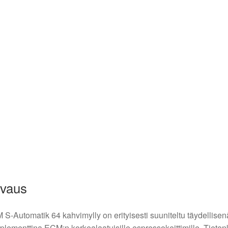
vaus
S-Automatik 64 kahvimylly on erityisesti suuniteltu täydellisen
lementtina ECM:n korkealaatuisille espressokeittimille. Tieten