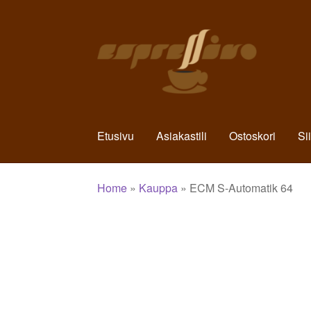
Siirry
Siirry
navigointiin
sisältöön
Etusivu
Asiakastili
Ostoskori
Si
Home
»
Kauppa
»
ECM S-Automatik 64