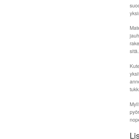
suod
yksi
Mate
jauh
rake
sitä.
Kute
yksi
anno
tukk
Myll
pyör
nope
Li