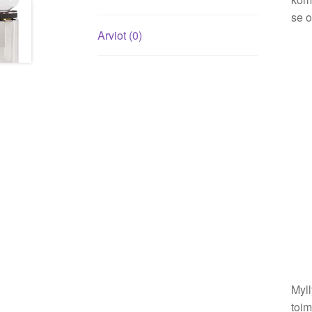
se o
Arviot (0)
Myll
toim