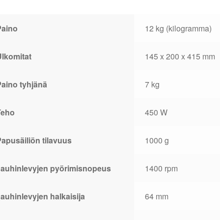
Paino
12 kg (kilogramma)
Ulkomitat
145 x 200 x 415 mm
Paino tyhjänä
7 kg
Teho
450 W
apusäiliön tilavuus
1000 g
Jauhinlevyjen pyörimisnopeus
1400 rpm
auhinlevyjen halkaisija
64 mm