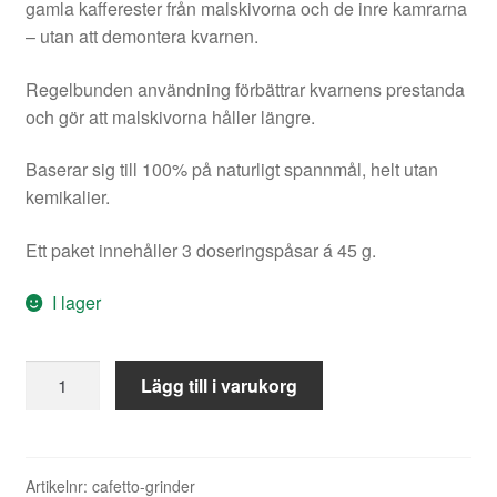
gamla kafferester från malskivorna och de inre kamrarna
– utan att demontera kvarnen.
Regelbunden användning förbättrar kvarnens prestanda
och gör att malskivorna håller längre.
Baserar sig till 100% på naturligt spannmål, helt utan
kemikalier.
Ett paket innehåller 3 doseringspåsar á 45 g.
I lager
Cafetto
Lägg till i varukorg
grinder
clean,
3
portionspåsar
Artikelnr:
cafetto-grinder