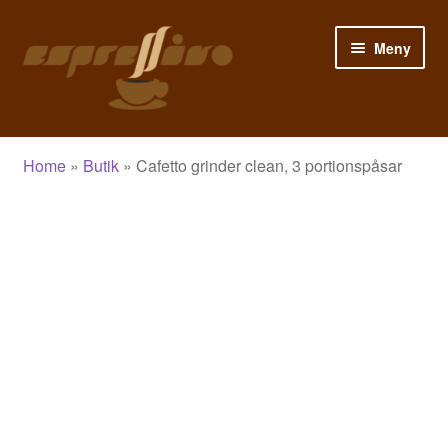
Hoppa
Hoppa
Meny
till
till
navigering
innehåll
Hem
Home
»
Butik
»
Cafetto grinder clean, 3 portionspåsar
Mitt konto
Varukorg
Kassa
Butik
Blogg