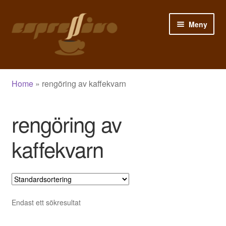
Hoppa
Hoppa
Meny
till
till
navigering
innehåll
Hem
Home
»
rengöring av kaffekvarn
Mitt konto
rengöring av
Varukorg
kaffekvarn
Kassa
Butik
Blogg
Endast ett sökresultat