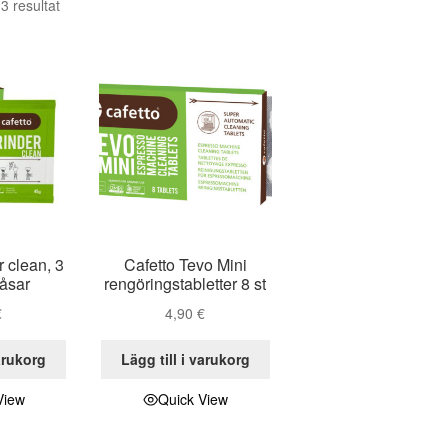
 3 resultat
r clean, 3
Cafetto Tevo Mini
påsar
rengöringstabletter 8 st
€
4,90
€
varukorg
Lägg till i varukorg
View
Quick View