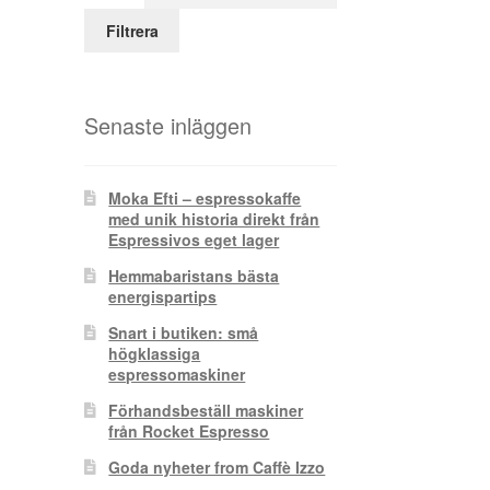
Filtrera
Senaste inläggen
Moka Efti – espressokaffe
med unik historia direkt från
Espressivos eget lager
Hemmabaristans bästa
energispartips
Snart i butiken: små
högklassiga
espressomaskiner
Förhandsbeställ maskiner
från Rocket Espresso
Goda nyheter from Caffè Izzo