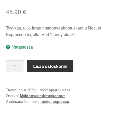
45,90
€
Tyylikäs, 0,65 litran maidonvaahdotuskannu Rocket
Espresson logolla. Väri ”sandy black”.
Varastossa
Rocket
Lisää ostoskoriin
Espresso
Competition
maitokannu
0,65
Tuotetunnus (SKU):
rocket-jug65-black
Osasto:
Maidonvaahdotuskannut
l,
Avainsana tuotteelle
rocket espresso
sandy
black
määrä