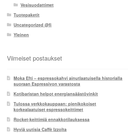
Vesisuodattimet
Tuotepaketit
Uncategorized @fi
Yleinen
Viimeiset postaukset
Moka Efti – espressokahvi ainutlaatuisella historialla
suoraan Espressivon varastosta
Kotibaristan helpot energiansäästövinkit
Tulossa verkkokauppaan: pienikokoiset
korkealaatuiset espressokeittimet
Rocket-keittimiä ennakkotilauksessa
Hyviä uutisia Caffè Izzolta