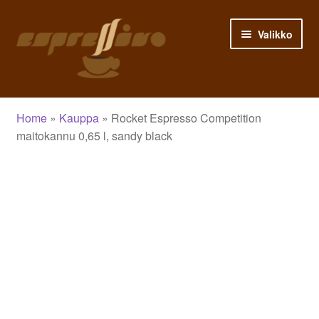
Siirry
Siirry
Valikko
navigointiin
sisältöön
Etusivu
Home
»
Kauppa
»
Rocket Espresso Competition
Asiakastili
maitokannu 0,65 l, sandy black
Ostoskori
Siirry kassalle
Kauppa
Blogi