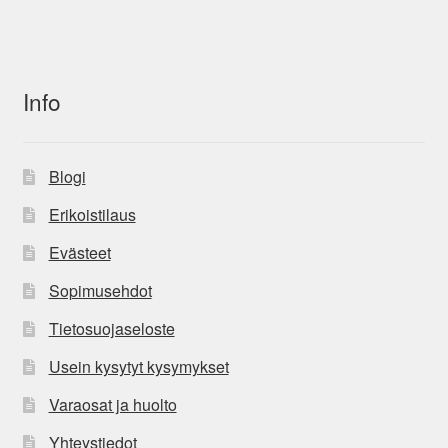
Info
Blogi
Erikoistilaus
Evästeet
Sopimusehdot
Tietosuojaseloste
Usein kysytyt kysymykset
Varaosat ja huolto
Yhteystiedot