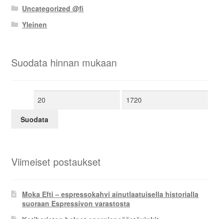
Uncategorized @fi
Yleinen
Suodata hinnan mukaan
Minimihinta
Maksimihinta
Suodata
Viimeiset postaukset
Moka Efti – espressokahvi ainutlaatuisella historialla
suoraan Espressivon varastosta