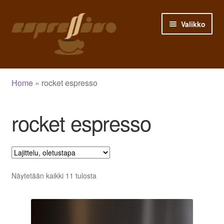
Siirry
Siirry
Valikko
navigointiin
sisältöön
Etusivu
Home
»
rocket espresso
Asiakastili
rocket espresso
Ostoskori
Siirry kassalle
Kauppa
Näytetään kaikki 11 tulosta
Blogi