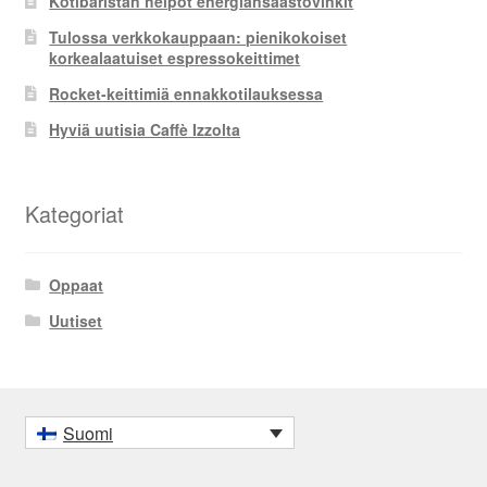
Kotibaristan helpot energiansäästövinkit
Tulossa verkkokauppaan: pienikokoiset
korkealaatuiset espressokeittimet
Rocket-keittimiä ennakkotilauksessa
Hyviä uutisia Caffè Izzolta
Kategoriat
Oppaat
Uutiset
Suomi