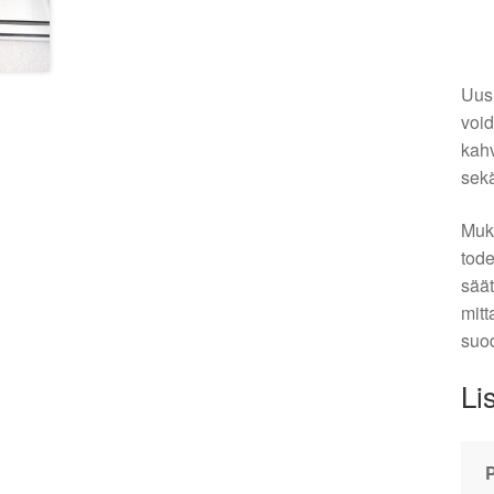
Uusi
void
kahv
sekä
Muka
tode
säät
mitt
suo
Li