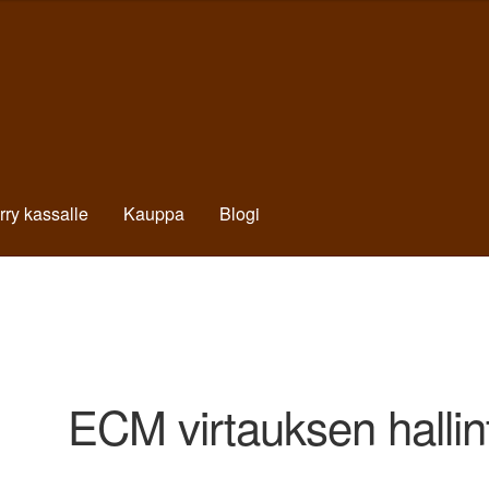
irry kassalle
Kauppa
Blogi
ECM virtauksen hallin