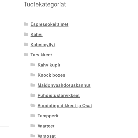
Tuotekategoriat
Espressokeittimet
Kahvi
Kahvimyllyt
Tarvikkeet
Kahvikupit
Knock boxes
Maidonvaahdotuskannut
Puhdistustarvikkeet
Suodatinpidikkeet ja Osat
Tampperit
Vaatteet
Varaosat