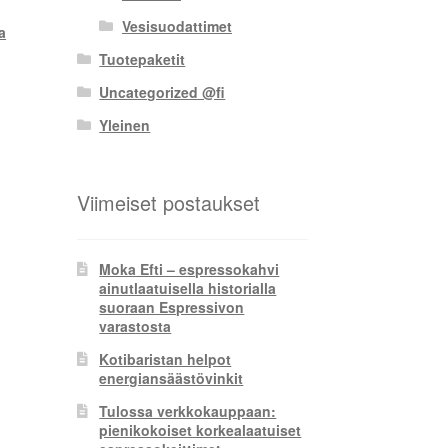
Vesisuodattimet
a
Tuotepaketit
Uncategorized @fi
Yleinen
Viimeiset postaukset
Moka Efti – espressokahvi
ainutlaatuisella historialla
suoraan Espressivon
varastosta
Kotibaristan helpot
energiansäästövinkit
Tulossa verkkokauppaan:
pienikokoiset korkealaatuiset