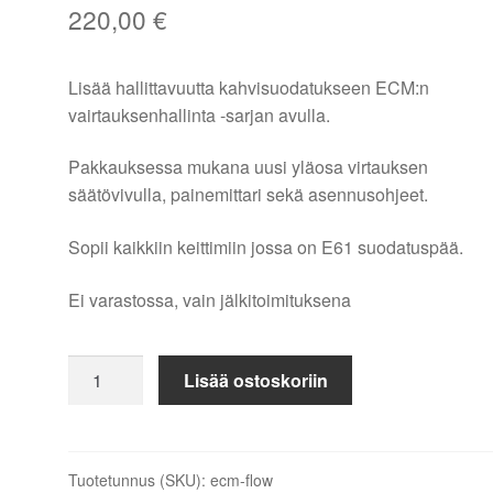
220,00
€
Lisää hallittavuutta kahvisuodatukseen ECM:n
vairtauksenhallinta -sarjan avulla.
Pakkauksessa mukana uusi yläosa virtauksen
säätövivulla, painemittari sekä asennusohjeet.
Sopii kaikkiin keittimiin jossa on E61 suodatuspää.
Ei varastossa, vain jälkitoimituksena
ECM
Lisää ostoskoriin
virtauksen
hallinta
määrä
Tuotetunnus (SKU):
ecm-flow