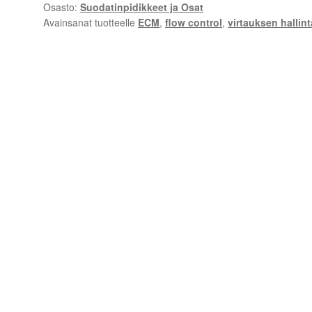
Osasto:
Suodatinpidikkeet ja Osat
Avainsanat tuotteelle
ECM
,
flow control
,
virtauksen hallint