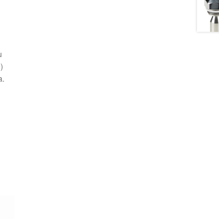
u
)
a.