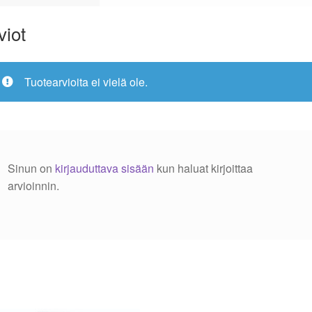
viot
Tuotearvioita ei vielä ole.
Sinun on
kirjauduttava sisään
kun haluat kirjoittaa
arvioinnin.