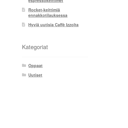
espressokeittimet
Rocket-keittimiä
ennakkotilauksessa
Hyviä uutisia Caffè Izzolta
Kategoriat
Oppaat
Uutiset