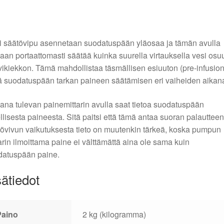
 säätövipu asennetaan suodatuspään yläosaa ja tämän avulla
aan portaattomasti säätää kuinka suurella virtauksella vesi osu
ikiekkon. Tämä mahdollistaa täsmällisen esiuuton (pre-infusion
 suodatuspään tarkan paineen säätämisen eri vaiheiden aikan
na tulevan painemittarin avulla saat tietoa suodatuspään
llisesta paineesta. Sitä paitsi että tämä antaa suoran palautteen
övivun vaikutuksesta tieto on muutenkin tärkeä, koska pumpun
arin ilmoittama paine ei välttämättä aina ole sama kuin
datuspään paine.
sätiedot
Paino
2 kg (kilogramma)