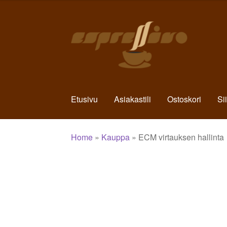
Siirry
Siirry
navigointiin
sisältöön
Etusivu
Asiakastili
Ostoskori
Si
Home
»
Kauppa
»
ECM virtauksen hallinta