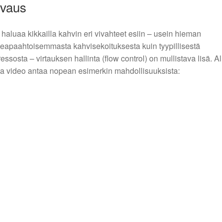
vaus
haluaa kikkailla kahvin eri vivahteet esiin – usein hieman
eapaahtoisemmasta kahvisekoituksesta kuin tyypillisestä
essosta – virtauksen hallinta (flow control) on mullistava lisä. Al
a video antaa nopean esimerkin mahdollisuuksista: