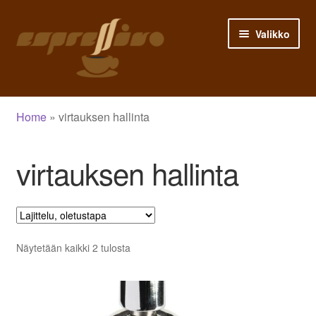
Siirry
Siirry
Valikko
navigointiin
sisältöön
Etusivu
Home
»
virtauksen hallinta
Asiakastili
virtauksen hallinta
Ostoskori
Siirry kassalle
Kauppa
Näytetään kaikki 2 tulosta
Blogi