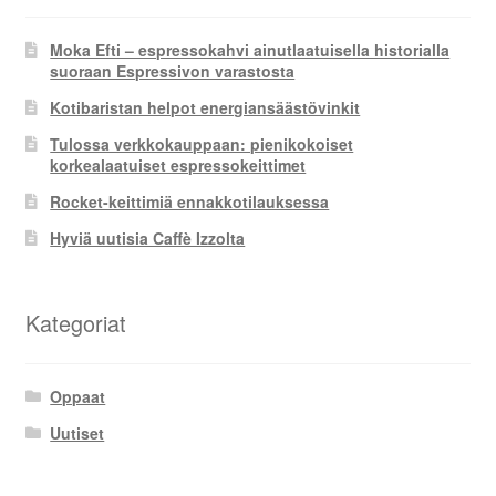
Moka Efti – espressokahvi ainutlaatuisella historialla
suoraan Espressivon varastosta
Kotibaristan helpot energiansäästövinkit
Tulossa verkkokauppaan: pienikokoiset
korkealaatuiset espressokeittimet
Rocket-keittimiä ennakkotilauksessa
Hyviä uutisia Caffè Izzolta
Kategoriat
Oppaat
Uutiset