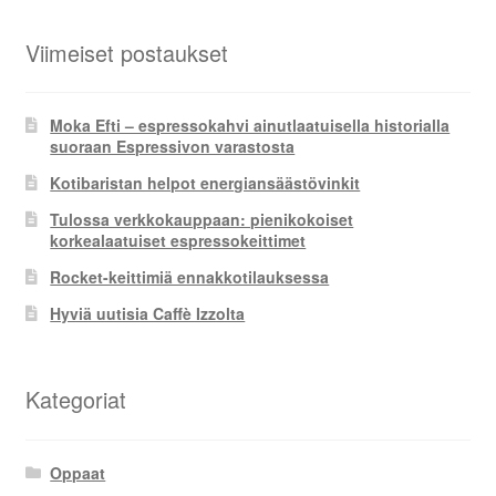
Viimeiset postaukset
Moka Efti – espressokahvi ainutlaatuisella historialla
suoraan Espressivon varastosta
Kotibaristan helpot energiansäästövinkit
Tulossa verkkokauppaan: pienikokoiset
korkealaatuiset espressokeittimet
Rocket-keittimiä ennakkotilauksessa
Hyviä uutisia Caffè Izzolta
Kategoriat
Oppaat