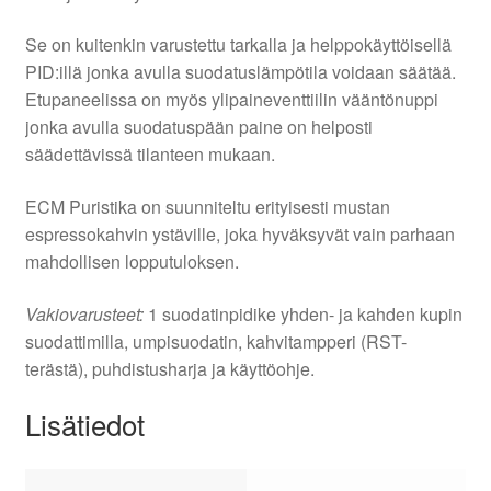
Se on kuitenkin varustettu tarkalla ja helppokäyttöisellä
PID:illä jonka avulla suodatuslämpötila voidaan säätää.
Etupaneelissa on myös ylipaineventtiilin vääntönuppi
jonka avulla suodatuspään paine on helposti
säädettävissä tilanteen mukaan.
ECM Puristika on suunniteltu erityisesti mustan
espressokahvin ystäville, joka hyväksyvät vain parhaan
mahdollisen lopputuloksen.
Vakiovarusteet:
1 suodatinpidike yhden- ja kahden kupin
suodattimilla, umpisuodatin, kahvitampperi (RST-
terästä), puhdistusharja ja käyttöohje.
Lisätiedot