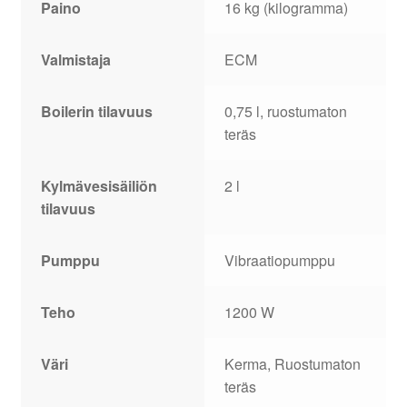
Paino
16 kg (kilogramma)
Valmistaja
ECM
Boilerin tilavuus
0,75 l, ruostumaton
teräs
Kylmävesisäiliön
2 l
tilavuus
Pumppu
Vibraatiopumppu
Teho
1200 W
Väri
Kerma, Ruostumaton
teräs