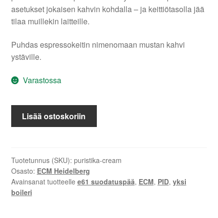
asetukset jokaisen kahvin kohdalla – ja keittiötasolla jää
tilaa muillekin laitteille.
Puhdas espressokeitin nimenomaan mustan kahvi
ystäville.
Varastossa
ECM
Lisää ostoskoriin
Puristika
Cream
määrä
Tuotetunnus (SKU):
puristika-cream
Osasto:
ECM Heidelberg
Avainsanat tuotteelle
e61 suodatuspää
,
ECM
,
PID
,
yksi
boileri