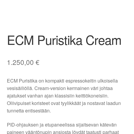
ECM Puristika Cream
1.250,00
€
ECM Puristika on kompakti espressokeitin ulkoisella
vesisäiliöllä. Cream-version kermainen väri johtaa
ajatukset vanhan ajan klassisiin keittiökoneisiin.
Oliivipuiset koristeet ovat tyylikkäät ja nostavat laadun
tunnetta entisestään.
PID-ohjauksen ja etupaneelissa sijaitsevan kätevän
paineen vääntönupin ansiosta löydät taatusti parhaat