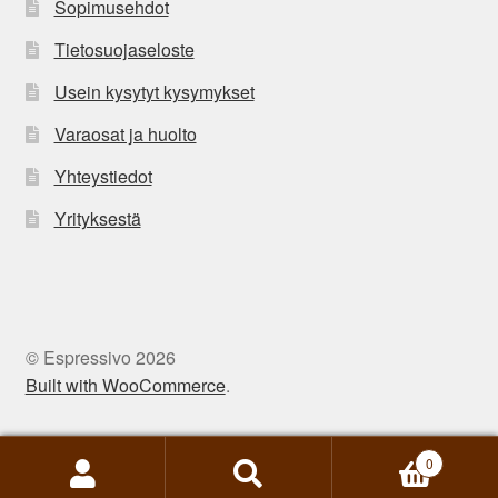
Sopimusehdot
Tietosuojaseloste
Usein kysytyt kysymykset
Varaosat ja huolto
Yhteystiedot
Yrityksestä
© Espressivo 2026
Built with WooCommerce
.
0
Etsi:
Haku