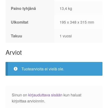
Paino tyhjänä
13,4 kg
Ulkomitat
195 x 348 x 315 mm
Takuu
1 vuosi
Arviot
Tuotearvioita ei vielä ole.
Sinun on
kirjauduttava sisään
kun haluat
kirjoittaa arvioinnin.