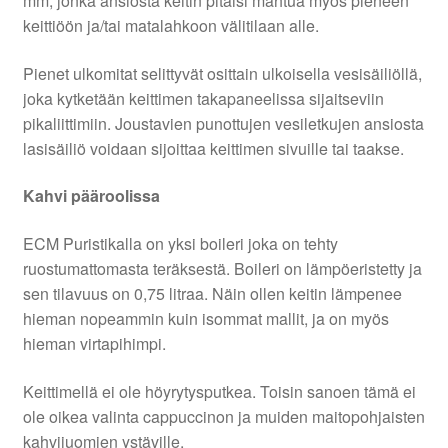
mm, jonka ansiosta keitin pitäisi mahtua myös pieneen
keittiöön ja/tai matalahkoon välitilaan alle.
Pienet ulkomitat selittyvät osittain ulkoisella vesisäiliöllä,
joka kytketään keittimen takapaneelissa sijaitseviin
pikaliittimiin. Joustavien punottujen vesiletkujen ansiosta
lasisäiliö voidaan sijoittaa keittimen sivuille tai taakse.
Kahvi pääroolissa
ECM Puristikalla on yksi boileri joka on tehty
ruostumattomasta teräksestä. Boileri on lämpöeristetty ja
sen tilavuus on 0,75 litraa. Näin ollen keitin lämpenee
hieman nopeammin kuin isommat mallit, ja on myös
hieman virtapihimpi.
Keittimellä ei ole höyrytysputkea. Toisin sanoen tämä ei
ole oikea valinta cappuccinon ja muiden maitopohjaisten
kahvijuomien ystäville.