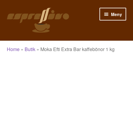
Hoppa
Hoppa
Meny
till
till
navigering
innehåll
Hem
Home
»
Butik
»
Moka Efti Extra Bar kaffebönor 1 kg
Mitt konto
Varukorg
Kassa
Butik
Blogg