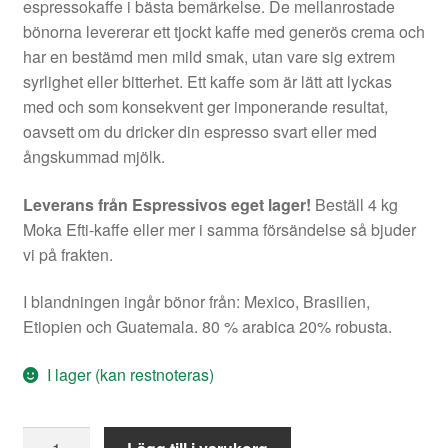
espressokaffe i bästa bemärkelse. De mellanrostade
bönorna levererar ett tjockt kaffe med generös crema och
har en bestämd men mild smak, utan vare sig extrem
syrlighet eller bitterhet. Ett kaffe som är lätt att lyckas
med och som konsekvent ger imponerande resultat,
oavsett om du dricker din espresso svart eller med
ångskummad mjölk.
Leverans från Espressivos eget lager!
Beställ 4 kg
Moka Efti-kaffe eller mer i samma försändelse så bjuder
vi på frakten.
I blandningen ingår bönor från: Mexico, Brasilien,
Etiopien och Guatemala. 80 % arabica 20% robusta.
I lager (kan restnoteras)
Moka