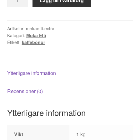
Lägg till i varukorg
Efti
Extra
Bar
kaffebönor
Artikelnr:
mokaefti-extra
Kategori:
Moka Efti
1
Etikett:
kaffebönor
kg
mängd
Ytterligare information
Recensioner (0)
Ytterligare information
Vikt
1 kg