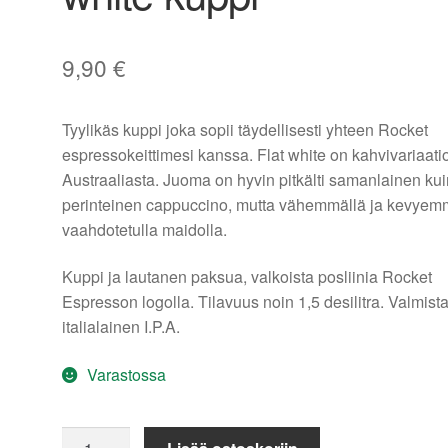
9,90
€
Tyylikäs kuppi joka sopii täydellisesti yhteen Rocket
espressokeittimesi kanssa. Flat white on kahvivariaati
Austraaliasta. Juoma on hyvin pitkälti samanlainen kui
perinteinen cappuccino, mutta vähemmällä ja kevyem
vaahdotetulla maidolla.
Kuppi ja lautanen paksua, valkoista posliinia Rocket
Espresson logolla. Tilavuus noin 1,5 desilitra. Valmist
italialainen I.P.A.
Varastossa
Rocket