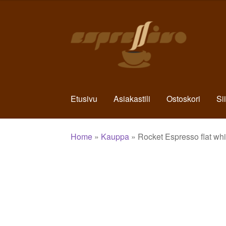
Siirry
Siirry
navigointiin
sisältöön
Etusivu
Asiakastili
Ostoskori
Si
Home
»
Kauppa
»
Rocket Espresso flat whi