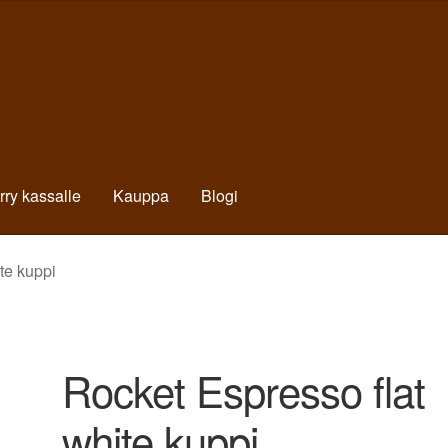
irry kassalle
Kauppa
Blogi
te kuppi
Rocket Espresso flat
white kuppi