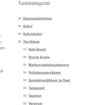
Tuotekategoriat
Espressokeittimet
Kahvi
Kahvimyllyt
o
Tarvikkeet
n
min
Kahvikupit
Knock boxes
Maidonvaahdotuskannut
aja
Puhdistustarvikkeet
Suodatinpidikkeet ja Osat
Tampperit
Vaatteet
Varaosat