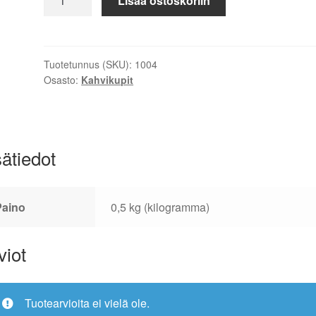
Lisää ostoskoriin
Espresso
flat
white
kuppi
Tuotetunnus (SKU):
1004
Osasto:
Kahvikupit
määrä
sätiedot
Paino
0,5 kg (kilogramma)
viot
Tuotearvioita ei vielä ole.