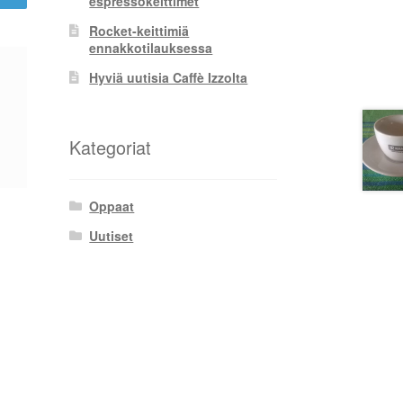
espressokeittimet
Rocket-keittimiä
ennakkotilauksessa
Hyviä uutisia Caffè Izzolta
Kategoriat
Oppaat
Uutiset