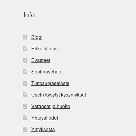
Info
Blogi
Erikoistilaus
Evästeet
Sopimusehdot
Tietosuojaseloste
Usein kysytyt kysymykset
Varaosat ja huolto
Yhteystiedot
Yrityksestä