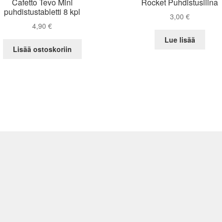
Cafetto Tevo Mini
Rocket Puhdistusliina
puhdistustabletti 8 kpl
3,00
€
4,90
€
Lue lisää
Lisää ostoskoriin