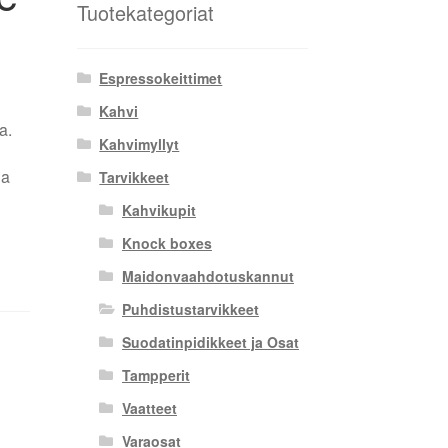
Tuotekategoriat
Espressokeittimet
Kahvi
a.
Kahvimyllyt
ja
Tarvikkeet
Kahvikupit
Knock boxes
Maidonvaahdotuskannut
Puhdistustarvikkeet
Suodatinpidikkeet ja Osat
Tampperit
Vaatteet
Varaosat