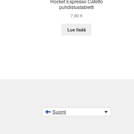
Rocket Espresso Cafetto
puhdistustabletti
7,90
€
Lue lisää
Suomi