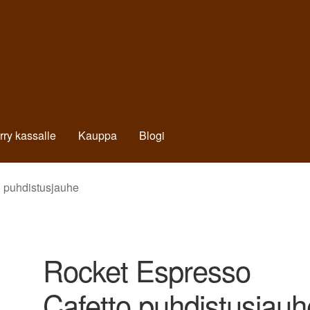
irry kassalle
Kauppa
Blogi
 puhdistusjauhe
Rocket Espresso
Cafetto puhdistusjauh