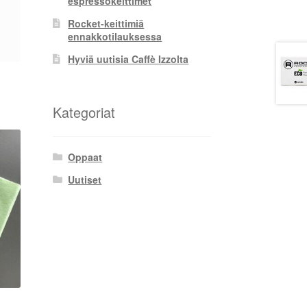
espressokeittimet
Rocket-keittimiä
ennakkotilauksessa
Hyviä uutisia Caffè Izzolta
Kategoriat
Oppaat
Uutiset