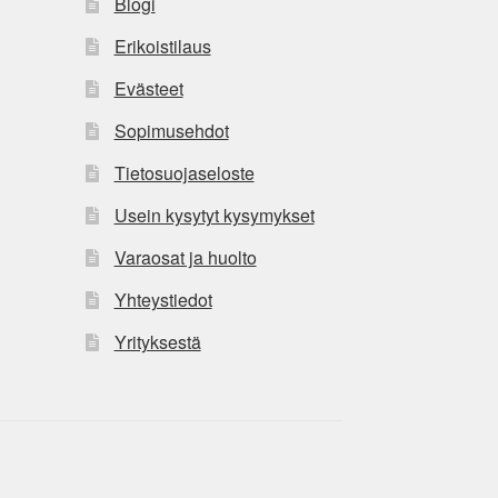
Blogi
Erikoistilaus
Evästeet
Sopimusehdot
Tietosuojaseloste
Usein kysytyt kysymykset
Varaosat ja huolto
Yhteystiedot
Yrityksestä