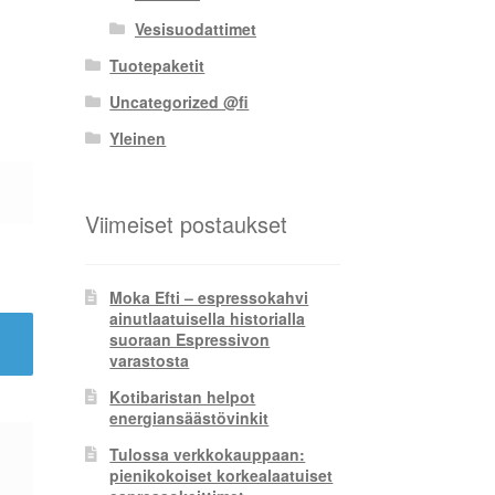
Vesisuodattimet
Tuotepaketit
Uncategorized @fi
Yleinen
Viimeiset postaukset
Moka Efti – espressokahvi
ainutlaatuisella historialla
suoraan Espressivon
varastosta
Kotibaristan helpot
energiansäästövinkit
Tulossa verkkokauppaan:
pienikokoiset korkealaatuiset