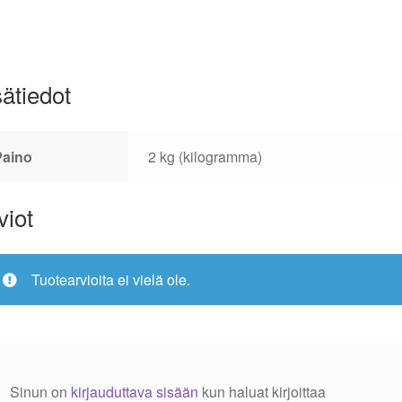
sätiedot
Paino
2 kg (kilogramma)
viot
Tuotearvioita ei vielä ole.
Sinun on
kirjauduttava sisään
kun haluat kirjoittaa