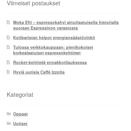
Viimeiset postaukset
Moka Efti – espressokahvi ainutlaatuisella historialla
suoraan Espressivon varastosta
Kotibaristan helpot energiansäästövinkit
Tulossa verkkokauppaan: pienikokoiset
korkealaatuiset espressokeittimet
Rocket-keittimiä ennakkotilauksessa
Hyviä uutisia Caffè Izzolta
Kategoriat
Oppaat
Uutiset