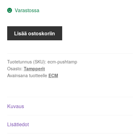
Varastossa
ECM
Lisää ostoskoriin
push
tamper
määrä
Tuotetunnus (SKU):
ecm-pushtamp
Osasto:
Tampperit
Avainsana tuotteelle
ECM
Kuvaus
Lisätiedot