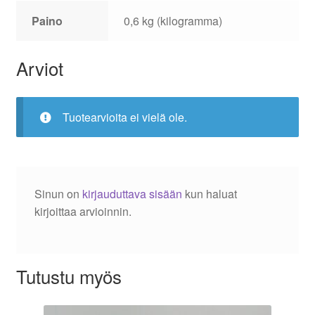
Paino
0,6 kg (kilogramma)
Arviot
Tuotearvioita ei vielä ole.
Sinun on
kirjauduttava sisään
kun haluat
kirjoittaa arvioinnin.
Tutustu myös