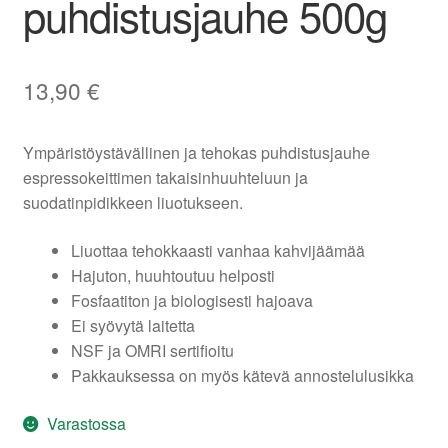
puhdistusjauhe 500g
13,90
€
Ympäristöystävällinen ja tehokas puhdistusjauhe
espressokeittimen takaisinhuuhteluun ja
suodatinpidikkeen liuotukseen.
Liuottaa tehokkaasti vanhaa kahvijäämää
Hajuton, huuhtoutuu helposti
Fosfaatiton ja biologisesti hajoava
Ei syövytä laitetta
NSF ja OMRI sertifioitu
Pakkauksessa on myös kätevä annostelulusikka
Varastossa