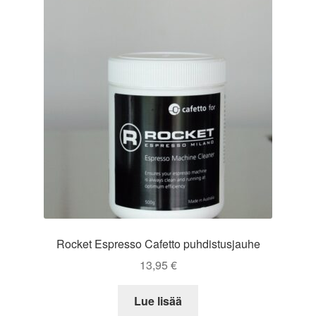
Rocket Espresso Cafetto puhdistusjauhe
13,95
€
Lue lisää