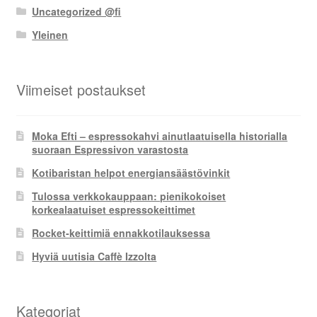
Uncategorized @fi
Yleinen
Viimeiset postaukset
Moka Efti – espressokahvi ainutlaatuisella historialla
suoraan Espressivon varastosta
Kotibaristan helpot energiansäästövinkit
Tulossa verkkokauppaan: pienikokoiset
korkealaatuiset espressokeittimet
Rocket-keittimiä ennakkotilauksessa
Hyviä uutisia Caffè Izzolta
Kategoriat