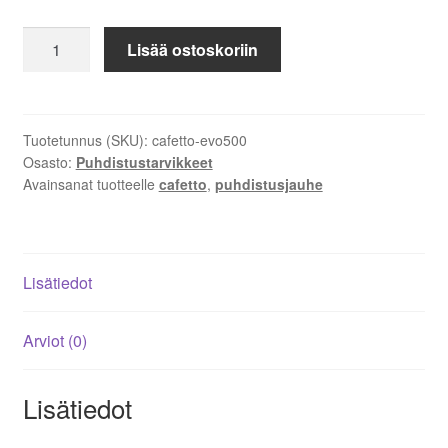
Cafetto
Lisää ostoskoriin
EVO
puhdistusjauhe
500g
määrä
Tuotetunnus (SKU):
cafetto-evo500
Osasto:
Puhdistustarvikkeet
Avainsanat tuotteelle
cafetto
,
puhdistusjauhe
Lisätiedot
Arviot (0)
Lisätiedot