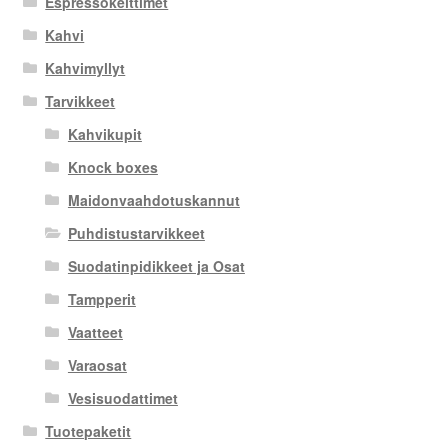
Espressokeittimet
Kahvi
Kahvimyllyt
Tarvikkeet
Kahvikupit
Knock boxes
Maidonvaahdotuskannut
Puhdistustarvikkeet
Suodatinpidikkeet ja Osat
Tampperit
Vaatteet
Varaosat
Vesisuodattimet
Tuotepaketit