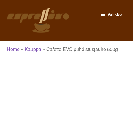
Siirry
Siirry
Valikko
navigointiin
sisältöön
Etusivu
Home
»
Kauppa
»
Cafetto EVO puhdistusjauhe 500g
Asiakastili
Ostoskori
Siirry kassalle
Kauppa
Blogi