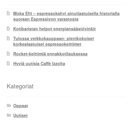
Moka Efti – espressokahvi ainutlaatuisella historialla
suoraan Espressivon varastosta
Kotibaristan helpot energiansäästövinkit
Tulossa verkkokauppaan: pienikokoiset
korkealaatuiset espressokeittimet
Rocket-keittimiä ennakkotilauksessa
Hyviä uutisia Caffè Izzolta
Kategoriat
Oppaat
Uutiset