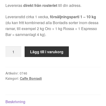
Levereras
direkt från rosteriet
till din adress.
Leveranstid cirka 1 vecka,
försäljningsparti 1 – 10 kg
(du kan fritt kombinerad alla Bontadis sorter inom dessa
ramar, till exempel 2 kg Oro + 1 kg Rossa + 1 Espresso
Bar = sammanlagt 4 kg).
Papua
Lägg till i varukorg
Special
Reserve
1kg
kaffebönor
Artikelnr:
0746
Kategori:
Caffe Bontadi
mängd
Beskrivning