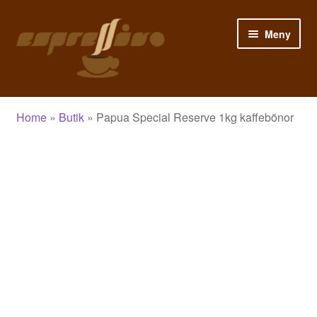
Hoppa
Hoppa
Meny
till
till
navigering
innehåll
Hem
Home
»
Butik
»
Papua Special Reserve 1kg kaffebönor
Mitt konto
Varukorg
Kassa
Butik
Blogg