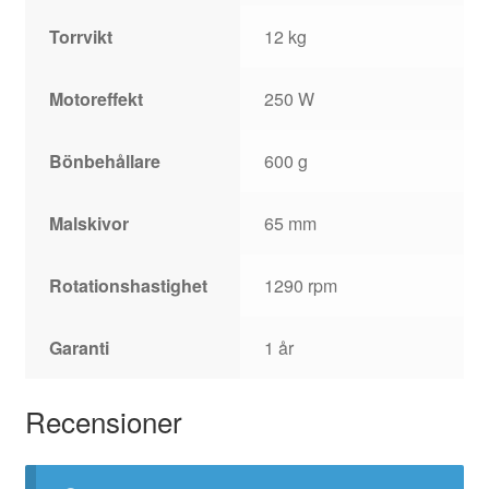
Torrvikt
12 kg
Motoreffekt
250 W
Bönbehållare
600 g
Malskivor
65 mm
Rotationshastighet
1290 rpm
Garanti
1 år
Recensioner