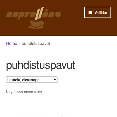
Siirry
Siirry
Valikko
navigointiin
sisältöön
Etusivu
Home
»
puhdistuspavut
Asiakastili
puhdistuspavut
Ostoskori
Siirry kassalle
Kauppa
Näytetään ainoa tulos
Blogi