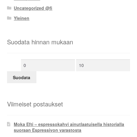
Uncategorized @fi
Yleinen
Suodata hinnan mukaan
Minimihinta
Maksimihinta
Suodata
Viimeiset postaukset
Moka Efti – espressokahvi ainutlaatuisella historialla
suoraan Espressivon varastosta