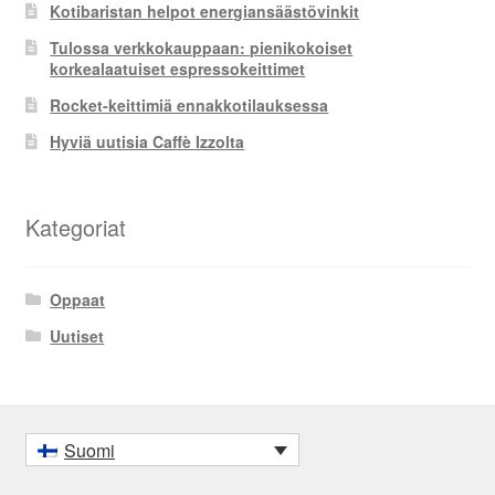
Kotibaristan helpot energiansäästövinkit
Tulossa verkkokauppaan: pienikokoiset
korkealaatuiset espressokeittimet
Rocket-keittimiä ennakkotilauksessa
Hyviä uutisia Caffè Izzolta
Kategoriat
Oppaat
Uutiset
Suomi