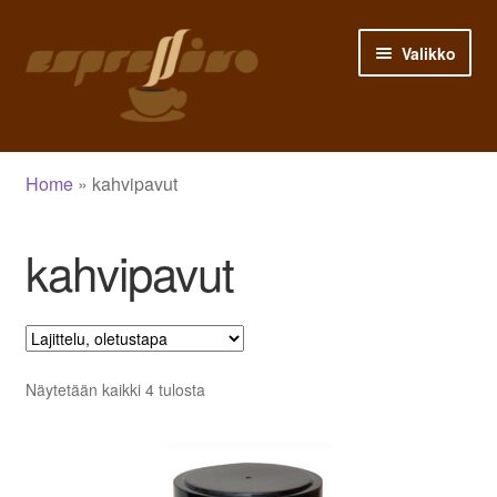
Siirry
Siirry
Valikko
navigointiin
sisältöön
Etusivu
Home
»
kahvipavut
Asiakastili
kahvipavut
Ostoskori
Siirry kassalle
Kauppa
Näytetään kaikki 4 tulosta
Blogi