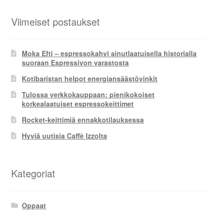
Viimeiset postaukset
Moka Efti – espressokahvi ainutlaatuisella historialla
suoraan Espressivon varastosta
Kotibaristan helpot energiansäästövinkit
Tulossa verkkokauppaan: pienikokoiset
korkealaatuiset espressokeittimet
Rocket-keittimiä ennakkotilauksessa
Hyviä uutisia Caffè Izzolta
Kategoriat
Oppaat