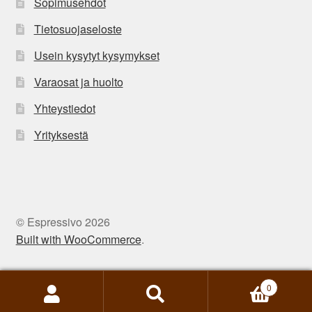
Sopimusehdot
Tietosuojaseloste
Usein kysytyt kysymykset
Varaosat ja huolto
Yhteystiedot
Yrityksestä
© Espressivo 2026
Built with WooCommerce
.
0
Etsi:
Haku